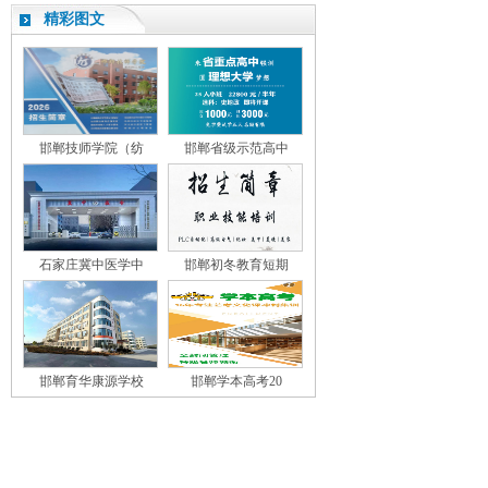
精彩图文
邯郸技师学院（纺
邯郸省级示范高中
石家庄冀中医学中
邯郸初冬教育短期
邯郸育华康源学校
邯郸学本高考20