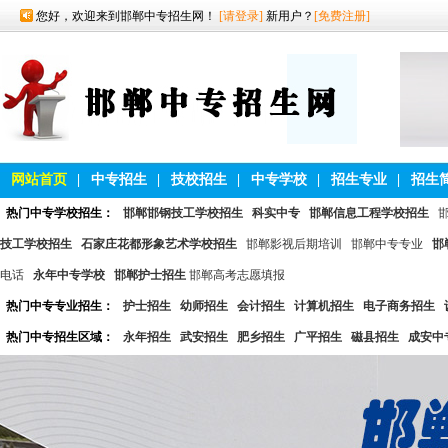
您好，欢迎来到邯郸中专招生网！
[请登录]
新用户？
[免费注册]
网站首页
|
中专招生
|
技校招生
|
中专学校
|
招生专业
|
招生
热门中专学校招生：
邯郸邯钢技工学校招生
科实中专
邯郸信息工程学校招生
技工学校招生
石家庄花都形象艺术学校招生
邯郸影视后期培训
邯郸中专专业
邯
电话
永年中专学校
邯郸护士招生
邯郸高考志愿填报
热门中专专业招生：
护士招生
幼师招生
会计招生
计算机招生
电子商务招生
热门中专招生区域：
永年招生
武安招生
肥乡招生
广平招生
磁县招生
成安中