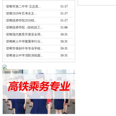
·
邯郸市第二中学·立志高...
11-17
·
邯郸2026年艺考生文...
11-17
·
邯郸技师学院2026招...
11-17
·
邯郸技师学院（纺机技工...
11-06
·
邯郸现代教育开展安全用...
10-31
·
邯郸树人中学隆重举行台...
10-31
·
邯郸市领创中等专业学校...
10-31
·
邯郸凌云中学消防演练圆...
10-31