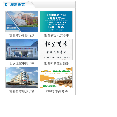
精彩图文
邯郸技师学院（纺
邯郸省级示范高中
石家庄冀中医学中
邯郸初冬教育短期
邯郸育华康源学校
邯郸学本高考20