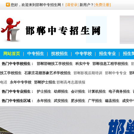
您好，欢迎来到邯郸中专招生网！
[请登录]
新用户？
[免费注册]
网站首页
|
中专招生
|
技校招生
|
中专学校
|
招生专业
|
招生
热门中专学校招生：
邯郸邯钢技工学校招生
科实中专
邯郸信息工程学校招生
技工学校招生
石家庄花都形象艺术学校招生
邯郸影视后期培训
邯郸中专专业
邯
电话
永年中专学校
邯郸护士招生
邯郸高考志愿填报
热门中专专业招生：
护士招生
幼师招生
会计招生
计算机招生
电子商务招生
热门中专招生区域：
永年招生
武安招生
肥乡招生
广平招生
磁县招生
成安中