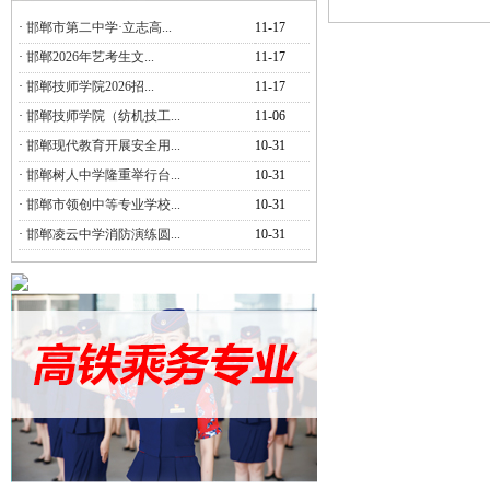
·
邯郸市第二中学·立志高...
11-17
·
邯郸2026年艺考生文...
11-17
·
邯郸技师学院2026招...
11-17
·
邯郸技师学院（纺机技工...
11-06
·
邯郸现代教育开展安全用...
10-31
·
邯郸树人中学隆重举行台...
10-31
·
邯郸市领创中等专业学校...
10-31
·
邯郸凌云中学消防演练圆...
10-31