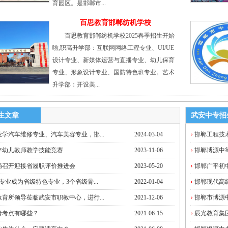
育园区。是邯郸市...
百思教育邯郸纺机学校
百思教育邯郸纺机学校2025春季招生开始
啦,职高升学部：互联网网络工程专业、UI/UE
设计专业、新媒体运营与直播专业、幼儿保育
专业、形象设计专业、国防特色班专业。艺术
升学部：开设美...
生文章
武安中专招
学汽车维修专业、汽车美容专业，邯...
2024-03-04
邯郸工程技术
3年幼儿教师教学技能竞赛
2023-11-06
邯郸博源中
局召开迎接省履职评价推进会
2023-05-20
邯郸广平初中
专业成为省级特色专业，3个省级骨...
2022-01-04
邯郸现代高级
育所领导莅临武安市职教中心，进行...
2021-12-06
邯郸市博源
高考考点有哪些？
2021-06-15
辰光教育集