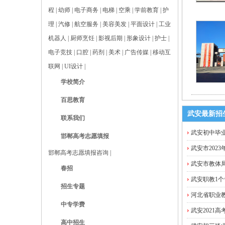
程
|
幼师
|
电子商务
|
电梯
|
空乘
|
学前教育
|
护
理
|
汽修
|
航空服务
|
美容美发
|
平面设计
|
工业
机器人
|
厨师烹饪
|
影视后期
|
形象设计
|
护士
|
电子竞技
|
口腔
|
药剂
|
美术
|
广告传媒
|
移动互
联网
|
UI设计
|
学校简介
百思教育
武安最新招
联系我们
武安初中毕业
邯郸高考志愿填报
武安市202
邯郸高考志愿填报咨询
|
武安市教体
春招
武安职教1个
招生专题
河北省职业教
中专学费
武安2021
高中招生