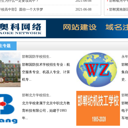
业生为什么一定要读高中？
2021-06-08
邯郸银河中专
学校高中部】 圆你一个大学梦
2021-06-08
邯郸冀南新区
生专题
邯郸国防学校招生..
永年
邯郸国防技术学校招生专业：航
邯
空服务专业、机器人专业、计算
集
机专...
史、.
邯郸北方学校招生..
邯郸
北方学校隶属于北京中职北方教
邯
育科技有限公司，始建于1993
电
年...
车地.