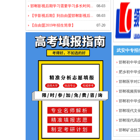
邯郸影视后期学习需要学习多长时间...
08-03
【学影视后期】到自由盟邯郸影视后...
08-03
【自由盟2019年招生简章】
07-20
武安中专招
邯郸初中毕业
肥乡初中毕业
邯郸医学对
邯郸视频剪
邯郸初中毕
邯郸现代文
邯郸现代高级
邯郸矿业技工