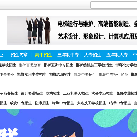
业
|
招生简章
|
高中招生
|
三年制中专
|
大专招生
|
五年制大专
|
程学校招生
邯郸百思教育
邯郸五洲中专招生
邯郸纺机技工学校招生
邯郸北方学
中专专业
邯郸实用中专招生
邯郸六职招生
邯郸中专招生
邯郸中专招生简章
邯
子商务招生
设计专业招生
空乘招生
工业机器人招生
汽修专业招生
烹饪专业招
招生
成安中专招生
临漳招生
峰峰中专招生
大名技工学校招生
鸡泽中专招生