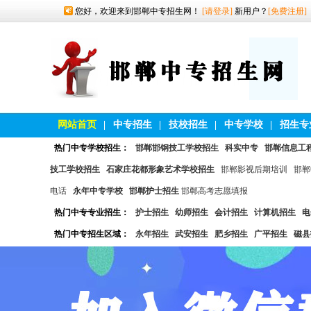
您好，欢迎来到邯郸中专招生网！
[请登录]
新用户？
[免费注册]
网站首页
|
中专招生
|
技校招生
|
中专学校
|
招生专
热门中专学校招生：
邯郸邯钢技工学校招生
科实中专
邯郸信息工
技工学校招生
石家庄花都形象艺术学校招生
邯郸影视后期培训
邯郸
电话
永年中专学校
邯郸护士招生
邯郸高考志愿填报
热门中专专业招生：
护士招生
幼师招生
会计招生
计算机招生
电
热门中专招生区域：
永年招生
武安招生
肥乡招生
广平招生
磁县