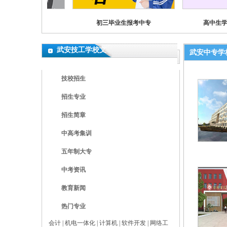
三男生中专专业
初三毕业生报考中专
高中生
武安技工学校文
武安中专学
章
技校招生
招生专业
招生简章
中高考集训
五年制大专
中考资讯
教育新闻
热门专业
会计
|
机电一体化
|
计算机
|
软件开发
|
网络工