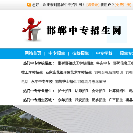
您好，欢迎来到邯郸中专招生网！
[请登录]
新用户？
[免费注册]
网站首页
|
中专招生
|
技校招生
|
中专学校
|
招生专
热门中专学校招生：
邯郸邯钢技工学校招生
科实中专
邯郸信息工
技工学校招生
石家庄花都形象艺术学校招生
邯郸影视后期培训
邯郸
电话
永年中专学校
邯郸护士招生
邯郸高考志愿填报
热门中专专业招生：
护士招生
幼师招生
会计招生
计算机招生
电
热门中专招生区域：
永年招生
武安招生
肥乡招生
广平招生
磁县