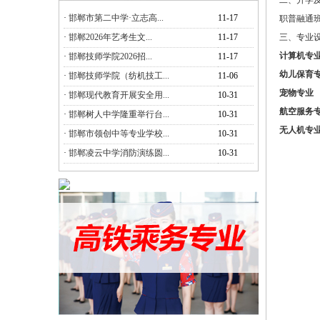
二、升学
·
邯郸市第二中学·立志高...
11-17
职普融通
·
邯郸2026年艺考生文...
11-17
三、专业
计算机专
·
邯郸技师学院2026招...
11-17
幼儿保育
·
邯郸技师学院（纺机技工...
11-06
宠物专业
·
邯郸现代教育开展安全用...
10-31
航空服务
·
邯郸树人中学隆重举行台...
10-31
无人机专
·
邯郸市领创中等专业学校...
10-31
·
邯郸凌云中学消防演练圆...
10-31