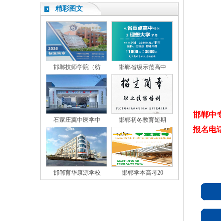
精彩图文
邯郸技师学院（纺
邯郸省级示范高中
邯郸中
石家庄冀中医学中
邯郸初冬教育短期
报名电话：1
邯郸育华康源学校
邯郸学本高考20