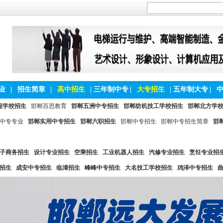
业
|
招生简章
|
高中招生
|
三年制中专
|
大专招生
|
五年制大专
|
程学校招生
邯郸百思教育
邯郸五洲中专招生
邯郸纺机技工学校招生
邯郸北方学
中专专业
邯郸实用中专招生
邯郸六职招生
邯郸中专招生
邯郸中专招生简章
邯
子商务招生
设计专业招生
空乘招生
工业机器人招生
汽修专业招生
烹饪专业招
招生
成安中专招生
临漳招生
峰峰中专招生
大名技工学校招生
鸡泽中专招生