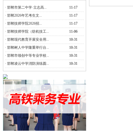
·
邯郸市第二中学·立志高...
11-17
·
邯郸2026年艺考生文...
11-17
·
邯郸技师学院2026招...
11-17
·
邯郸技师学院（纺机技工...
11-06
·
邯郸现代教育开展安全用...
10-31
·
邯郸树人中学隆重举行台...
10-31
·
邯郸市领创中等专业学校...
10-31
·
邯郸凌云中学消防演练圆...
10-31