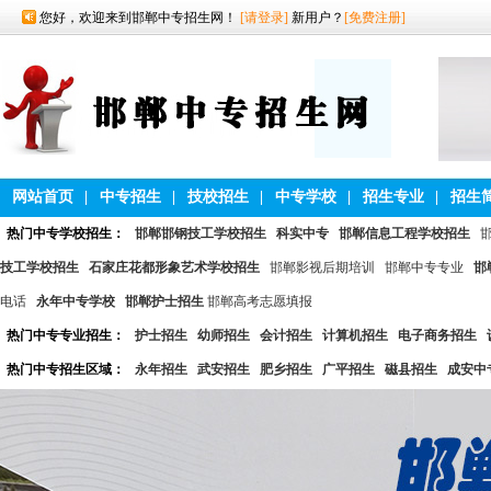
您好，欢迎来到邯郸中专招生网！
[请登录]
新用户？
[免费注册]
网站首页
|
中专招生
|
技校招生
|
中专学校
|
招生专业
|
招生
热门中专学校招生：
邯郸邯钢技工学校招生
科实中专
邯郸信息工程学校招生
技工学校招生
石家庄花都形象艺术学校招生
邯郸影视后期培训
邯郸中专专业
邯
电话
永年中专学校
邯郸护士招生
邯郸高考志愿填报
热门中专专业招生：
护士招生
幼师招生
会计招生
计算机招生
电子商务招生
热门中专招生区域：
永年招生
武安招生
肥乡招生
广平招生
磁县招生
成安中