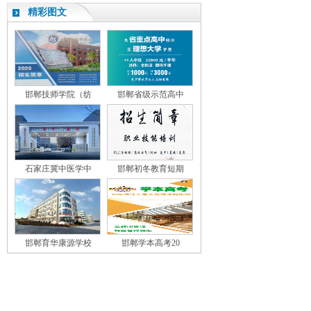
精彩图文
邯郸技师学院（纺
邯郸省级示范高中
石家庄冀中医学中
邯郸初冬教育短期
邯郸育华康源学校
邯郸学本高考20