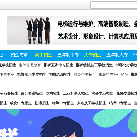
业
|
招生简章
|
高中招生
|
三年制中专
|
大专招生
|
五年制大专
|
程学校招生
邯郸百思教育
邯郸五洲中专招生
邯郸纺机技工学校招生
邯郸北方学
中专专业
邯郸实用中专招生
邯郸六职招生
邯郸中专招生
邯郸中专招生简章
邯
子商务招生
设计专业招生
空乘招生
工业机器人招生
汽修专业招生
烹饪专业招
招生
成安中专招生
临漳招生
峰峰中专招生
大名技工学校招生
鸡泽中专招生