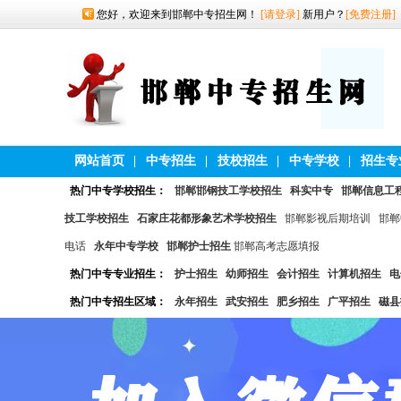
您好，欢迎来到邯郸中专招生网！
[请登录]
新用户？
[免费注册]
网站首页
|
中专招生
|
技校招生
|
中专学校
|
招生专
热门中专学校招生：
邯郸邯钢技工学校招生
科实中专
邯郸信息工
技工学校招生
石家庄花都形象艺术学校招生
邯郸影视后期培训
邯郸
电话
永年中专学校
邯郸护士招生
邯郸高考志愿填报
热门中专专业招生：
护士招生
幼师招生
会计招生
计算机招生
电
热门中专招生区域：
永年招生
武安招生
肥乡招生
广平招生
磁县