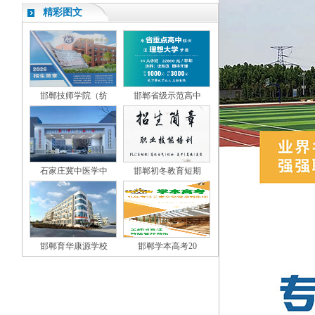
精彩图文
邯郸技师学院（纺
邯郸省级示范高中
石家庄冀中医学中
邯郸初冬教育短期
邯郸育华康源学校
邯郸学本高考20