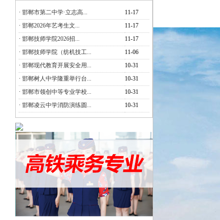
·
邯郸市第二中学·立志高...
11-17
·
邯郸2026年艺考生文...
11-17
·
邯郸技师学院2026招...
11-17
·
邯郸技师学院（纺机技工...
11-06
·
邯郸现代教育开展安全用...
10-31
·
邯郸树人中学隆重举行台...
10-31
·
邯郸市领创中等专业学校...
10-31
·
邯郸凌云中学消防演练圆...
10-31