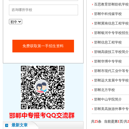
百思教育邯郸纺机学校
邯郸中科传媒学校
邯郸冀南信息工程学校
邯郸银河中专学校招生
邯郸信息工程学校
免费获取第一手招生资料
邯钢高级技工学校简介
邯郸华博中专学校
邯郸市现代工业中等专
邯郸远大发展中专学校
邯郸北方学校
邯郸中山学院简介
邯郸美高旅游外事中专
共
25
条 当前是第
1
页/共
2
最新文章