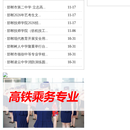
·
邯郸市第二中学·立志高...
11-17
·
邯郸2026年艺考生文...
11-17
·
邯郸技师学院2026招...
11-17
·
邯郸技师学院（纺机技工...
11-06
·
邯郸现代教育开展安全用...
10-31
·
邯郸树人中学隆重举行台...
10-31
·
邯郸市领创中等专业学校...
10-31
·
邯郸凌云中学消防演练圆...
10-31