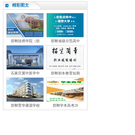
精彩图文
邯郸技师学院（纺
邯郸省级示范高中
石家庄冀中医学中
邯郸初冬教育短期
邯郸育华康源学校
邯郸学本高考20