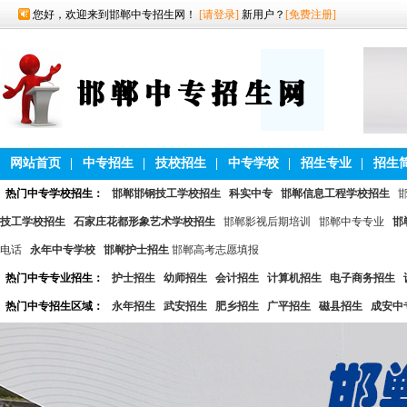
您好，欢迎来到邯郸中专招生网！
[请登录]
新用户？
[免费注册]
网站首页
|
中专招生
|
技校招生
|
中专学校
|
招生专业
|
招生
热门中专学校招生：
邯郸邯钢技工学校招生
科实中专
邯郸信息工程学校招生
技工学校招生
石家庄花都形象艺术学校招生
邯郸影视后期培训
邯郸中专专业
邯
电话
永年中专学校
邯郸护士招生
邯郸高考志愿填报
热门中专专业招生：
护士招生
幼师招生
会计招生
计算机招生
电子商务招生
热门中专招生区域：
永年招生
武安招生
肥乡招生
广平招生
磁县招生
成安中