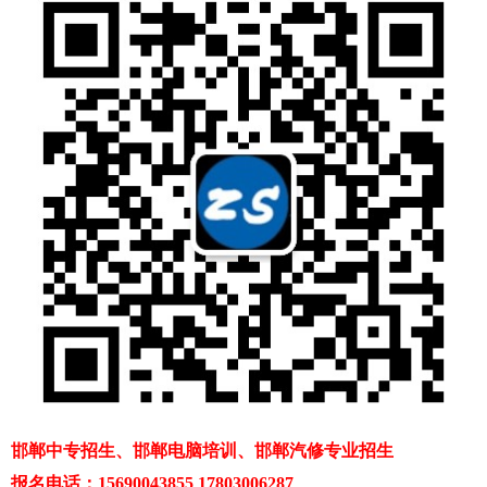
邯郸中专招生、邯郸电脑培训、邯郸汽修专业招生
报名电话：15690043855 17803006287