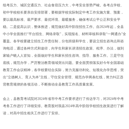
组考压力、城区交通压力、社会食宿压力大，中考安全形势严峻。各考点学校、
初中学校校长要亲自安排部署，要根据学校实际制定中考工作实施方案、预案，
要以最高标准、最严要求、最优环境、最暖服务，确保考试公平公正和安全平
稳。二是提高认识，整体推进，规范做好高中阶段招生工作。自2024年起，全县
中小学全面推行“平台招生、网络录取”，实现报名、材料审核和录取“一网通办”全
覆盖。各学校要建立招生工作责任制，分包班级和学生，要设立招生咨询点和咨
询电话，通过各种方式和途径，向学生和家长讲清招生政策、程序、办法，做到
家喻户晓人人皆知，全面做好学生和家长招生咨询、指导、服务工作。三是守住
底线，规范办学，严厉整治教育领域突出问题。要全面贯彻落实好今年全国基础
教育工作会议精神，各学校要结合实际，努力克服功利化、短视化办学思维，突
出“立德树人、育人为本”主线，守住安全管理、规范办学两条红线，努力纠正违
背教育规律的各项活动，不断推动全县教育工作高质量发展。
会上，县教育考试院对2024年省市中考工作要求进行了传达学习，对2024年中考
考务工作进行了详细安排。教育股对我县2024年高中阶段学校招生政策进行了解
读，对高中招生相关工作进行了安排。