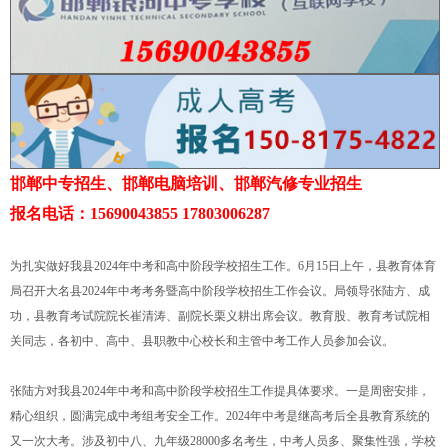
邯郸中专招生、邯郸电脑培训、邯郸汽修专业招生
报名电话：15690043855 17803006287
为扎实做好我县2024年中考和高中阶段学校招生工作。6月15日上午，县教育体育
局召开大名县2024年中考考务暨高中阶段学校招生工作会议。局领导张陆方、成
功，县教育考试院院长崔清涛、副院长栗义耕出席会议。教育股、教育考试院相
关同志，各初中、高中、县职教中心校长和主管中考工作人员参加会议。
张陆方对我县2024年中考和高中阶段学校招生工作提具体要求。一是周密安排，
精心组织，圆满完成中考组考安全工作。2024年中考是继高考后全县教育系统的
又一次大考。涉及初中八、九年级28000多名考生，中考人员多、聚集性强，学校