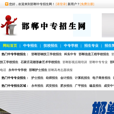
您好，欢迎来到邯郸中专招生网！
[请登录]
新用户？
[免费注册]
网站首页
|
中专招生
|
技校招生
|
中专学校
|
招生专业
|
招生
热门中专学校招生：
邯郸邯钢技工学校招生
科实中专
邯郸信息工程学校招生
技工学校招生
石家庄花都形象艺术学校招生
邯郸影视后期培训
邯郸中专专业
邯
电话
永年中专学校
邯郸护士招生
邯郸高考志愿填报
热门中专专业招生：
护士招生
幼师招生
会计招生
计算机招生
电子商务招生
热门中专招生区域：
永年招生
武安招生
肥乡招生
广平招生
磁县招生
成安中