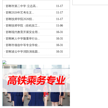
·
邯郸市第二中学·立志高...
11-17
·
邯郸2026年艺考生文...
11-17
·
邯郸技师学院2026招...
11-17
·
邯郸技师学院（纺机技工...
11-06
·
邯郸现代教育开展安全用...
10-31
·
邯郸树人中学隆重举行台...
10-31
·
邯郸市领创中等专业学校...
10-31
·
邯郸凌云中学消防演练圆...
10-31