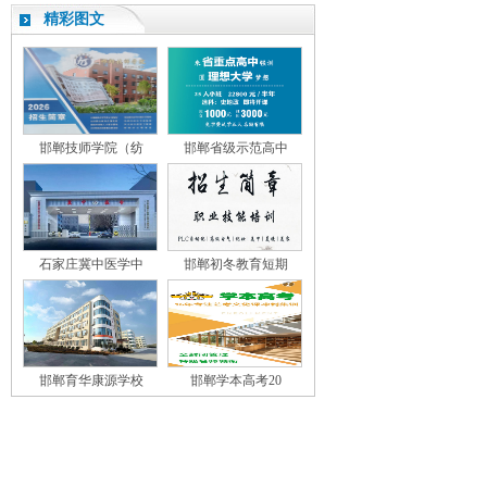
精彩图文
邯郸技师学院（纺
邯郸省级示范高中
石家庄冀中医学中
邯郸初冬教育短期
邯郸育华康源学校
邯郸学本高考20