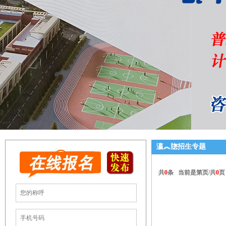
瀛︽牎招生专题
共
0
条 当前是第
页/共
0
页