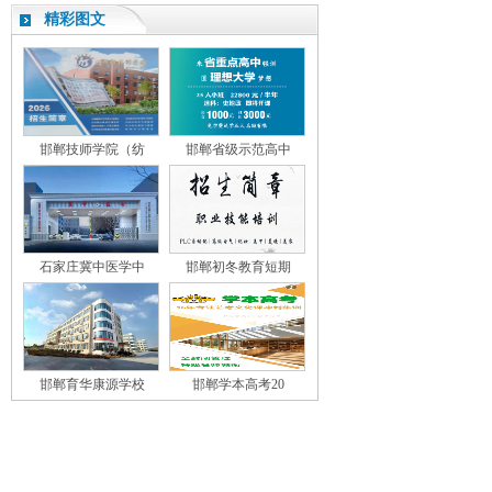
精彩图文
邯郸技师学院（纺
邯郸省级示范高中
石家庄冀中医学中
邯郸初冬教育短期
邯郸育华康源学校
邯郸学本高考20