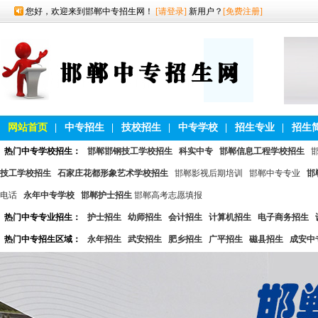
您好，欢迎来到邯郸中专招生网！
[请登录]
新用户？
[免费注册]
网站首页
|
中专招生
|
技校招生
|
中专学校
|
招生专业
|
招生
热门中专学校招生：
邯郸邯钢技工学校招生
科实中专
邯郸信息工程学校招生
技工学校招生
石家庄花都形象艺术学校招生
邯郸影视后期培训
邯郸中专专业
邯
电话
永年中专学校
邯郸护士招生
邯郸高考志愿填报
热门中专专业招生：
护士招生
幼师招生
会计招生
计算机招生
电子商务招生
热门中专招生区域：
永年招生
武安招生
肥乡招生
广平招生
磁县招生
成安中