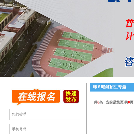
璁＄畻鏈招生专题
共
0
条 当前是第
页/共
0
页