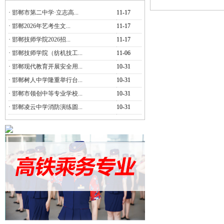
·
邯郸市第二中学·立志高...
11-17
·
邯郸2026年艺考生文...
11-17
·
邯郸技师学院2026招...
11-17
·
邯郸技师学院（纺机技工...
11-06
·
邯郸现代教育开展安全用...
10-31
·
邯郸树人中学隆重举行台...
10-31
·
邯郸市领创中等专业学校...
10-31
·
邯郸凌云中学消防演练圆...
10-31